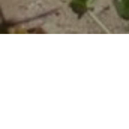
ECO CAMPING
Un camping
inmerso
familiar,
en la naturaleza,
diseñado para